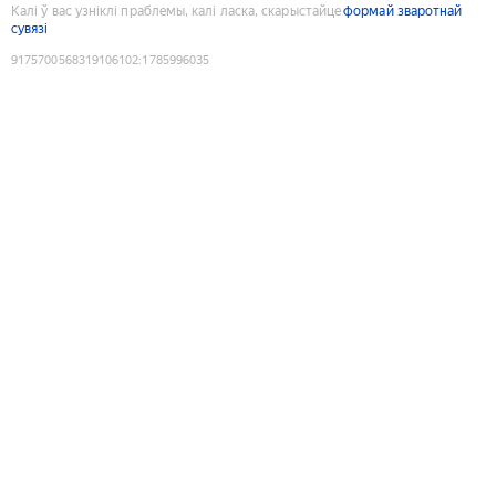
Калі ў вас узніклі праблемы, калі ласка, скарыстайце
формай зваротнай
сувязі
9175700568319106102
:
1785996035