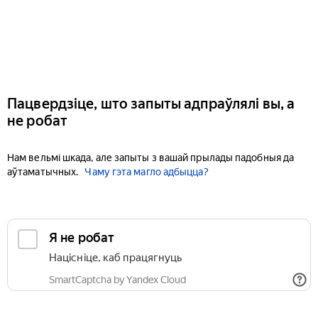
Пацвердзіце, што запыты адпраўлялі вы, а
не робат
Нам вельмі шкада, але запыты з вашай прылады падобныя да
аўтаматычных.
Чаму гэта магло адбыцца?
Я не робат
Націсніце, каб працягнуць
SmartCaptcha by Yandex Cloud