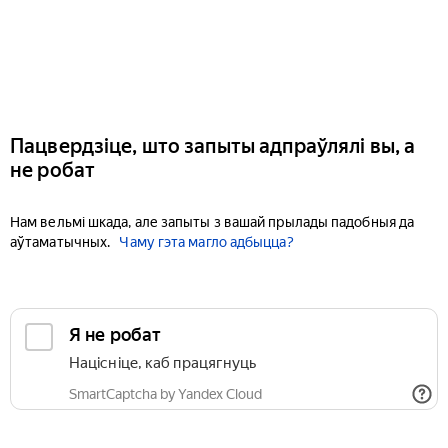
Пацвердзіце, што запыты адпраўлялі вы, а
не робат
Нам вельмі шкада, але запыты з вашай прылады падобныя да
аўтаматычных.
Чаму гэта магло адбыцца?
Я не робат
Націсніце, каб працягнуць
SmartCaptcha by Yandex Cloud