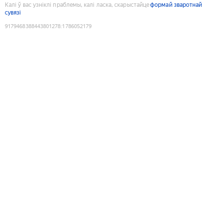
Калі ў вас узніклі праблемы, калі ласка, скарыстайце
формай зваротнай
сувязі
9179468388443801278
:
1786052179