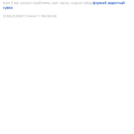
Калі ў вас узніклі праблемы, калі ласка, скарыстайце
формай зваротнай
сувязі
9188325958017244447
:
1786184168