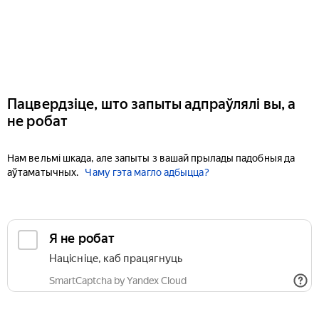
Пацвердзіце, што запыты адпраўлялі вы, а
не робат
Нам вельмі шкада, але запыты з вашай прылады падобныя да
аўтаматычных.
Чаму гэта магло адбыцца?
Я не робат
Націсніце, каб працягнуць
SmartCaptcha by Yandex Cloud