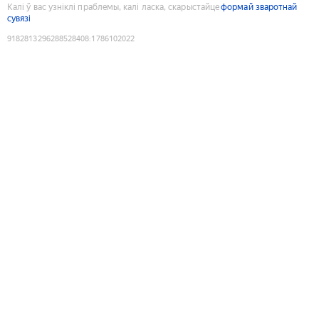
Калі ў вас узніклі праблемы, калі ласка, скарыстайце
формай зваротнай
сувязі
9182813296288528408
:
1786102022