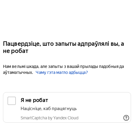
Пацвердзіце, што запыты адпраўлялі вы, а
не робат
Нам вельмі шкада, але запыты з вашай прылады падобныя да
аўтаматычных.
Чаму гэта магло адбыцца?
Я не робат
Націсніце, каб працягнуць
SmartCaptcha by Yandex Cloud