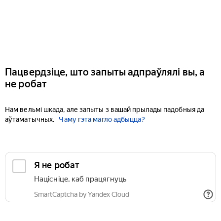
Пацвердзіце, што запыты адпраўлялі вы, а
не робат
Нам вельмі шкада, але запыты з вашай прылады падобныя да
аўтаматычных.
Чаму гэта магло адбыцца?
Я не робат
Націсніце, каб працягнуць
SmartCaptcha by Yandex Cloud