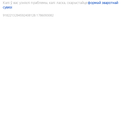
Калі ў вас узніклі праблемы, калі ласка, скарыстайце
формай зваротнай
сувязі
9182213294592408128
:
1786093082