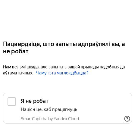
Пацвердзіце, што запыты адпраўлялі вы, а
не робат
Нам вельмі шкада, але запыты з вашай прылады падобныя да
аўтаматычных.
Чаму гэта магло адбыцца?
Я не робат
Націсніце, каб працягнуць
SmartCaptcha by Yandex Cloud