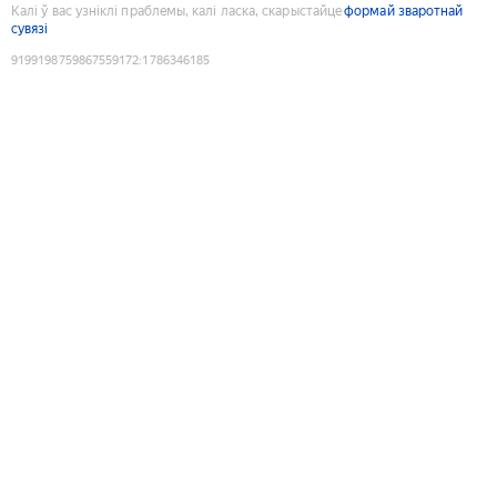
Калі ў вас узніклі праблемы, калі ласка, скарыстайце
формай зваротнай
сувязі
9199198759867559172
:
1786346185