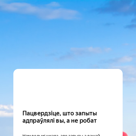
Пацвердзіце, што запыты
адпраўлялі вы, а не робат