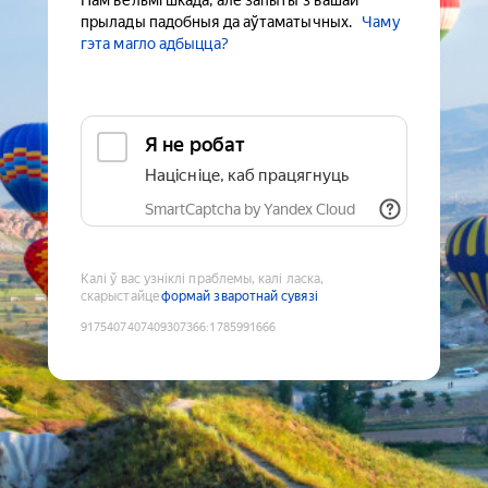
Нам вельмі шкада, але запыты з вашай
прылады падобныя да аўтаматычных.
Чаму
гэта магло адбыцца?
Я не робат
Націсніце, каб працягнуць
SmartCaptcha by Yandex Cloud
Калі ў вас узніклі праблемы, калі ласка,
скарыстайце
формай зваротнай сувязі
9175407407409307366
:
1785991666