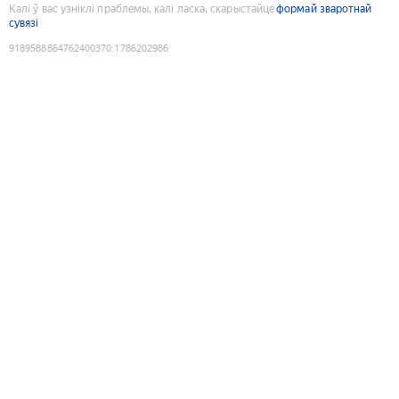
Калі ў вас узніклі праблемы, калі ласка, скарыстайце
формай зваротнай
сувязі
9189588864762400370
:
1786202986