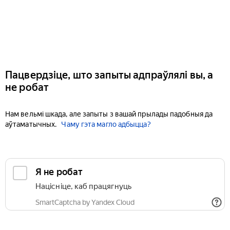
Пацвердзіце, што запыты адпраўлялі вы, а
не робат
Нам вельмі шкада, але запыты з вашай прылады падобныя да
аўтаматычных.
Чаму гэта магло адбыцца?
Я не робат
Націсніце, каб працягнуць
SmartCaptcha by Yandex Cloud