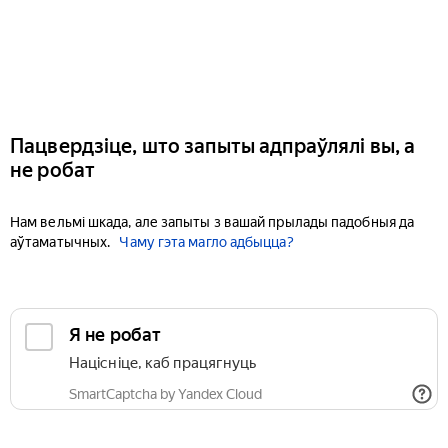
Пацвердзіце, што запыты адпраўлялі вы, а
не робат
Нам вельмі шкада, але запыты з вашай прылады падобныя да
аўтаматычных.
Чаму гэта магло адбыцца?
Я не робат
Націсніце, каб працягнуць
SmartCaptcha by Yandex Cloud