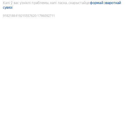
Калі ў вас узніклі праблемы, калі ласка, скарыстайце
формай зваротнай
сувязі
9182188419215557620
:
1786092711