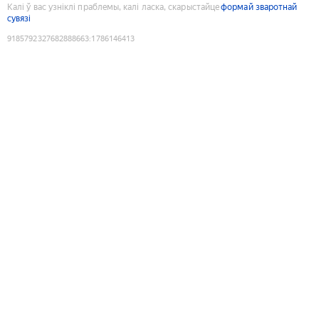
Калі ў вас узніклі праблемы, калі ласка, скарыстайце
формай зваротнай
сувязі
9185792327682888663
:
1786146413