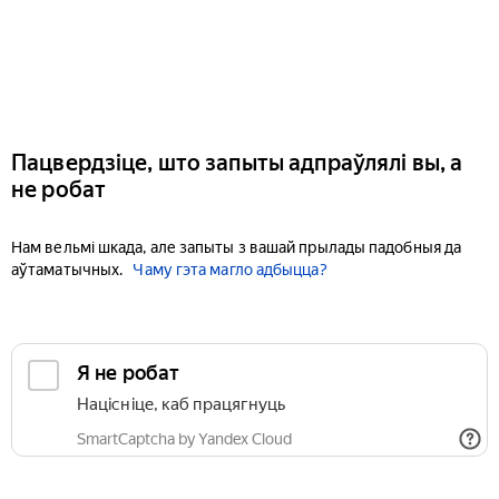
Пацвердзіце, што запыты адпраўлялі вы, а
не робат
Нам вельмі шкада, але запыты з вашай прылады падобныя да
аўтаматычных.
Чаму гэта магло адбыцца?
Я не робат
Націсніце, каб працягнуць
SmartCaptcha by Yandex Cloud