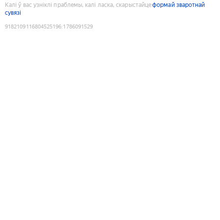
Калі ў вас узніклі праблемы, калі ласка, скарыстайце
формай зваротнай
сувязі
9182109116804525196
:
1786091529