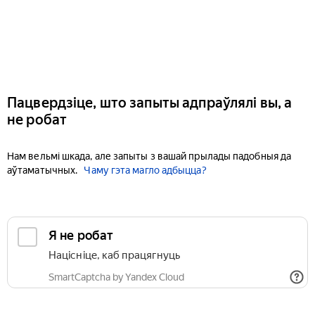
Пацвердзіце, што запыты адпраўлялі вы, а
не робат
Нам вельмі шкада, але запыты з вашай прылады падобныя да
аўтаматычных.
Чаму гэта магло адбыцца?
Я не робат
Націсніце, каб працягнуць
SmartCaptcha by Yandex Cloud