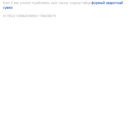
Калі ў вас узніклі праблемы, калі ласка, скарыстайце
формай зваротнай
сувязі
9178522138964039894
:
1786038079