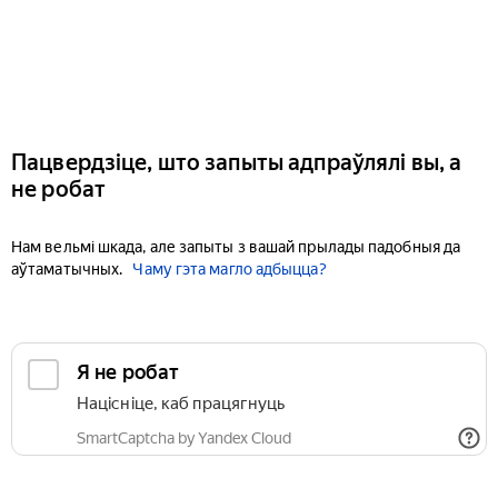
Пацвердзіце, што запыты адпраўлялі вы, а
не робат
Нам вельмі шкада, але запыты з вашай прылады падобныя да
аўтаматычных.
Чаму гэта магло адбыцца?
Я не робат
Націсніце, каб працягнуць
SmartCaptcha by Yandex Cloud