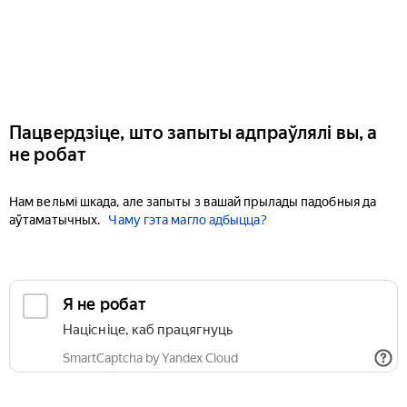
Пацвердзіце, што запыты адпраўлялі вы, а
не робат
Нам вельмі шкада, але запыты з вашай прылады падобныя да
аўтаматычных.
Чаму гэта магло адбыцца?
Я не робат
Націсніце, каб працягнуць
SmartCaptcha by Yandex Cloud