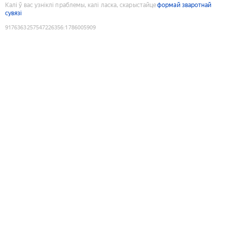
Калі ў вас узніклі праблемы, калі ласка, скарыстайце
формай зваротнай
сувязі
9176363257547226356
:
1786005909