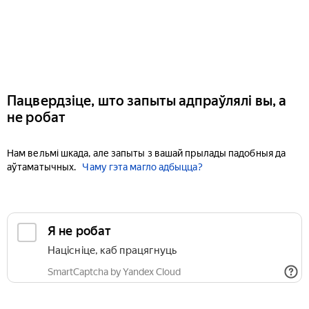
Пацвердзіце, што запыты адпраўлялі вы, а
не робат
Нам вельмі шкада, але запыты з вашай прылады падобныя да
аўтаматычных.
Чаму гэта магло адбыцца?
Я не робат
Націсніце, каб працягнуць
SmartCaptcha by Yandex Cloud