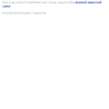
Калі ў вас узніклі праблемы, калі ласка, скарыстайце
формай зваротнай
сувязі
9192390785193102645
:
1786244738