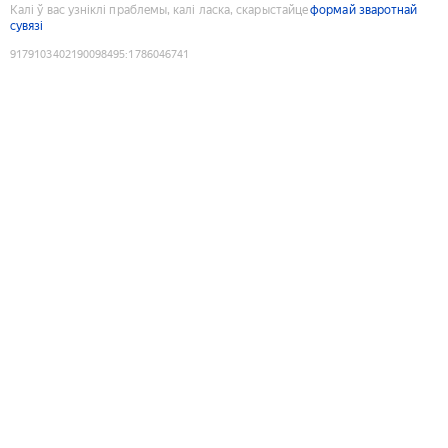
Калі ў вас узніклі праблемы, калі ласка, скарыстайце
формай зваротнай
сувязі
9179103402190098495
:
1786046741