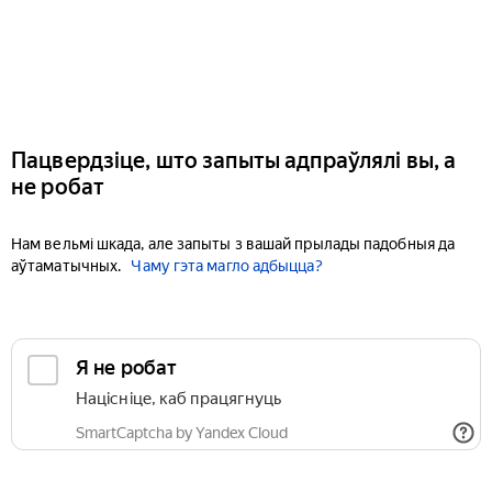
Пацвердзіце, што запыты адпраўлялі вы, а
не робат
Нам вельмі шкада, але запыты з вашай прылады падобныя да
аўтаматычных.
Чаму гэта магло адбыцца?
Я не робат
Націсніце, каб працягнуць
SmartCaptcha by Yandex Cloud