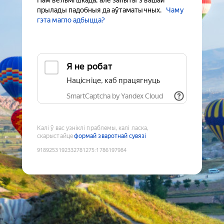
Нам вельмі шкада, але запыты з вашай
прылады падобныя да аўтаматычных.
Чаму
гэта магло адбыцца?
Я не робат
Націсніце, каб працягнуць
SmartCaptcha by Yandex Cloud
Калі ў вас узніклі праблемы, калі ласка,
скарыстайце
формай зваротнай сувязі
9189253192332781275
:
1786197984