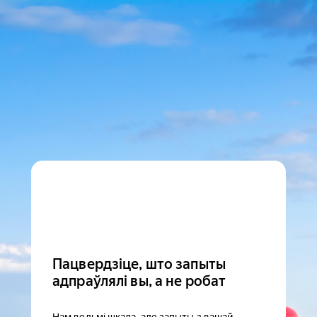
Пацвердзіце, што запыты
адпраўлялі вы, а не робат