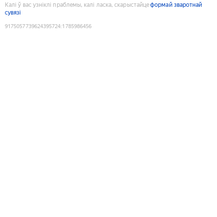
Калі ў вас узніклі праблемы, калі ласка, скарыстайце
формай зваротнай
сувязі
9175057739624395724
:
1785986456