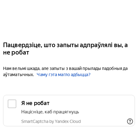
Пацвердзіце, што запыты адпраўлялі вы, а
не робат
Нам вельмі шкада, але запыты з вашай прылады падобныя да
аўтаматычных.
Чаму гэта магло адбыцца?
Я не робат
Націсніце, каб працягнуць
SmartCaptcha by Yandex Cloud