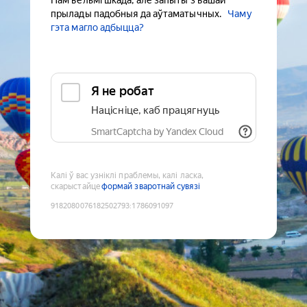
Нам вельмі шкада, але запыты з вашай
прылады падобныя да аўтаматычных.
Чаму
гэта магло адбыцца?
Я не робат
Націсніце, каб працягнуць
SmartCaptcha by Yandex Cloud
Калі ў вас узніклі праблемы, калі ласка,
скарыстайце
формай зваротнай сувязі
9182080076182502793
:
1786091097