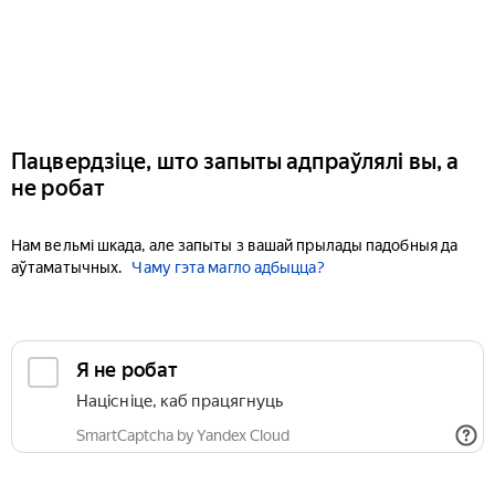
Пацвердзіце, што запыты адпраўлялі вы, а
не робат
Нам вельмі шкада, але запыты з вашай прылады падобныя да
аўтаматычных.
Чаму гэта магло адбыцца?
Я не робат
Націсніце, каб працягнуць
SmartCaptcha by Yandex Cloud