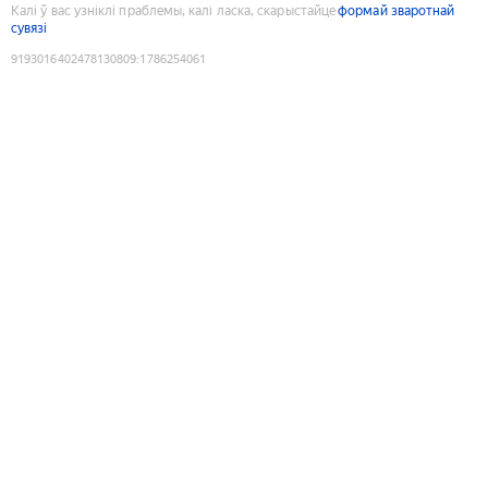
Калі ў вас узніклі праблемы, калі ласка, скарыстайце
формай зваротнай
сувязі
9193016402478130809
:
1786254061