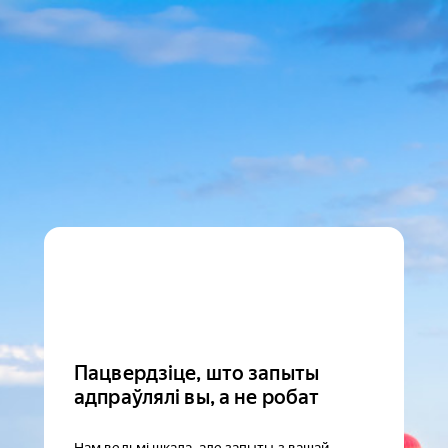
Пацвердзіце, што запыты
адпраўлялі вы, а не робат