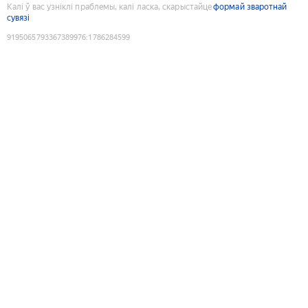
Калі ў вас узніклі праблемы, калі ласка, скарыстайце
формай зваротнай
сувязі
9195065793367389976
:
1786284599