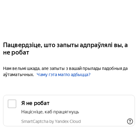
Пацвердзіце, што запыты адпраўлялі вы, а
не робат
Нам вельмі шкада, але запыты з вашай прылады падобныя да
аўтаматычных.
Чаму гэта магло адбыцца?
Я не робат
Націсніце, каб працягнуць
SmartCaptcha by Yandex Cloud