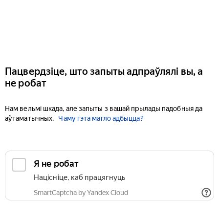
Пацвердзіце, што запыты адпраўлялі вы, а
не робат
Нам вельмі шкада, але запыты з вашай прылады падобныя да
аўтаматычных.
Чаму гэта магло адбыцца?
Я не робат
Націсніце, каб працягнуць
SmartCaptcha by Yandex Cloud