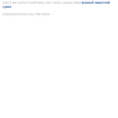
Калі ў вас узніклі праблемы, калі ласка, скарыстайце
формай зваротнай
сувязі
9185028634514221240
:
1786135034