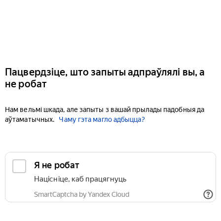
Пацвердзіце, што запыты адпраўлялі вы, а
не робат
Нам вельмі шкада, але запыты з вашай прылады падобныя да
аўтаматычных.
Чаму гэта магло адбыцца?
Я не робат
Націсніце, каб працягнуць
SmartCaptcha by Yandex Cloud