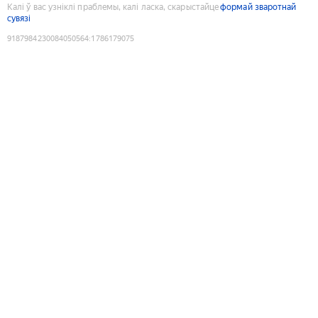
Калі ў вас узніклі праблемы, калі ласка, скарыстайце
формай зваротнай
сувязі
9187984230084050564
:
1786179075