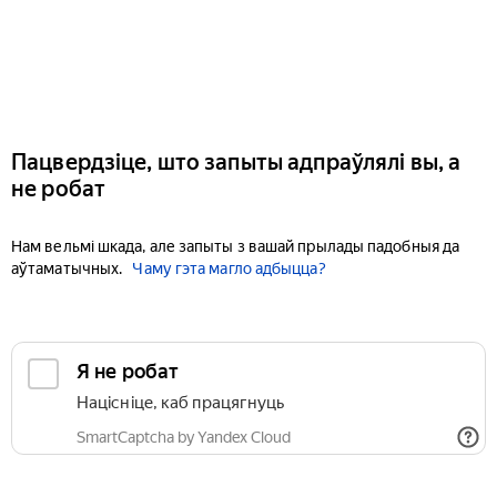
Пацвердзіце, што запыты адпраўлялі вы, а
не робат
Нам вельмі шкада, але запыты з вашай прылады падобныя да
аўтаматычных.
Чаму гэта магло адбыцца?
Я не робат
Націсніце, каб працягнуць
SmartCaptcha by Yandex Cloud