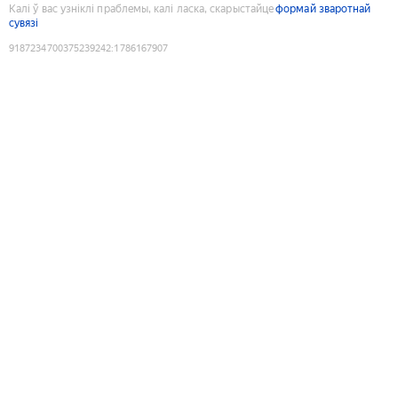
Калі ў вас узніклі праблемы, калі ласка, скарыстайце
формай зваротнай
сувязі
9187234700375239242
:
1786167907