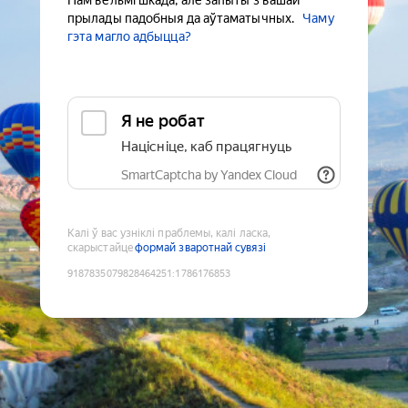
Нам вельмі шкада, але запыты з вашай
прылады падобныя да аўтаматычных.
Чаму
гэта магло адбыцца?
Я не робат
Націсніце, каб працягнуць
SmartCaptcha by Yandex Cloud
Калі ў вас узніклі праблемы, калі ласка,
скарыстайце
формай зваротнай сувязі
9187835079828464251
:
1786176853