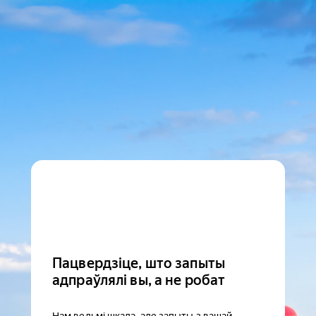
Пацвердзіце, што запыты
адпраўлялі вы, а не робат