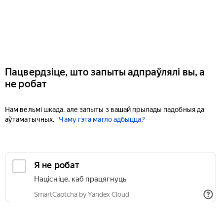
Пацвердзіце, што запыты адпраўлялі вы, а
не робат
Нам вельмі шкада, але запыты з вашай прылады падобныя да
аўтаматычных.
Чаму гэта магло адбыцца?
Я не робат
Націсніце, каб працягнуць
SmartCaptcha by Yandex Cloud