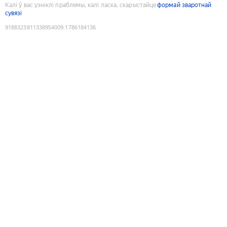
Калі ў вас узніклі праблемы, калі ласка, скарыстайце
формай зваротнай
сувязі
9188323811338954009
:
1786184136