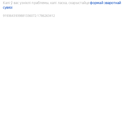
Калі ў вас узніклі праблемы, калі ласка, скарыстайце
формай зваротнай
сувязі
9193643939881336072
:
1786263412