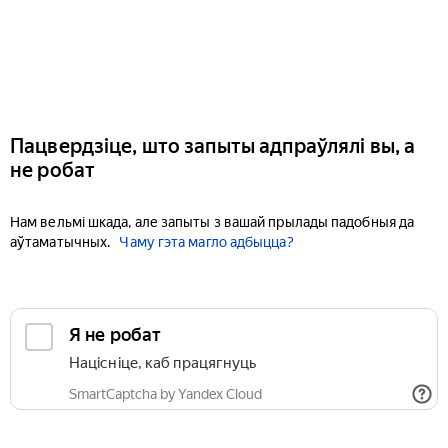
Пацвердзіце, што запыты адпраўлялі вы, а
не робат
Нам вельмі шкада, але запыты з вашай прылады падобныя да
аўтаматычных.
Чаму гэта магло адбыцца?
Я не робат
Націсніце, каб працягнуць
SmartCaptcha by Yandex Cloud