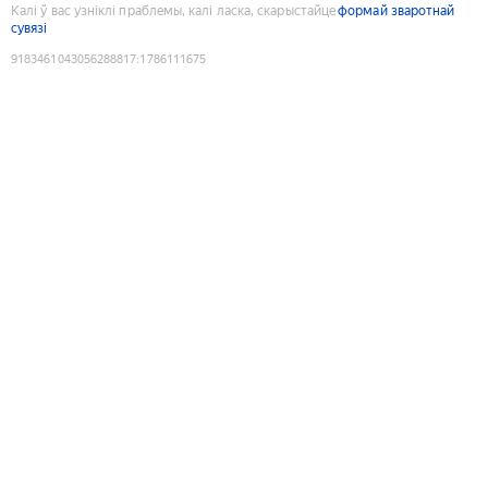
Калі ў вас узніклі праблемы, калі ласка, скарыстайце
формай зваротнай
сувязі
9183461043056288817
:
1786111675