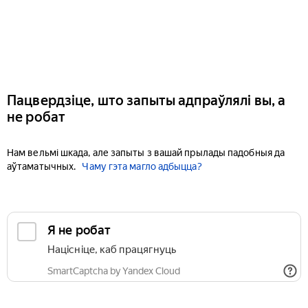
Пацвердзіце, што запыты адпраўлялі вы, а
не робат
Нам вельмі шкада, але запыты з вашай прылады падобныя да
аўтаматычных.
Чаму гэта магло адбыцца?
Я не робат
Націсніце, каб працягнуць
SmartCaptcha by Yandex Cloud