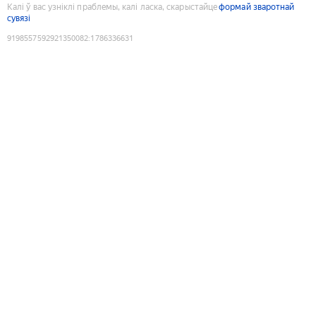
Калі ў вас узніклі праблемы, калі ласка, скарыстайце
формай зваротнай
сувязі
9198557592921350082
:
1786336631