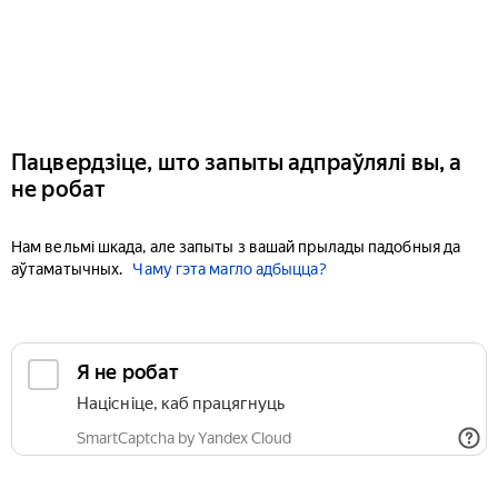
Пацвердзіце, што запыты адпраўлялі вы, а
не робат
Нам вельмі шкада, але запыты з вашай прылады падобныя да
аўтаматычных.
Чаму гэта магло адбыцца?
Я не робат
Націсніце, каб працягнуць
SmartCaptcha by Yandex Cloud