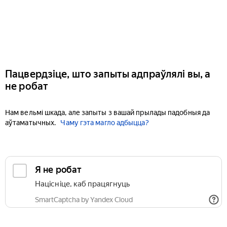
Пацвердзіце, што запыты адпраўлялі вы, а
не робат
Нам вельмі шкада, але запыты з вашай прылады падобныя да
аўтаматычных.
Чаму гэта магло адбыцца?
Я не робат
Націсніце, каб працягнуць
SmartCaptcha by Yandex Cloud