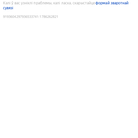
Калі ў вас узніклі праблемы, калі ласка, скарыстайце
формай зваротнай
сувязі
9193604297936533741
:
1786262821