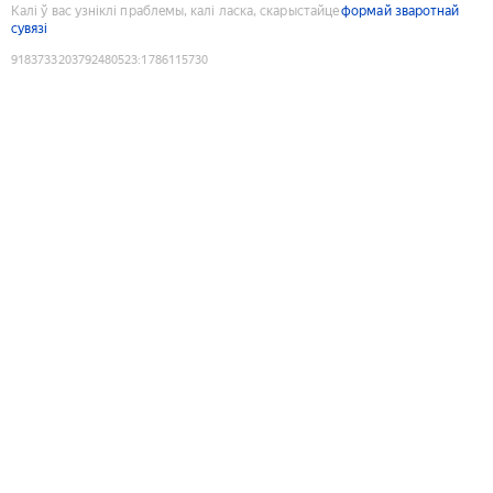
Калі ў вас узніклі праблемы, калі ласка, скарыстайце
формай зваротнай
сувязі
9183733203792480523
:
1786115730