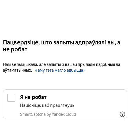
Пацвердзіце, што запыты адпраўлялі вы, а
не робат
Нам вельмі шкада, але запыты з вашай прылады падобныя да
аўтаматычных.
Чаму гэта магло адбыцца?
Я не робат
Націсніце, каб працягнуць
SmartCaptcha by Yandex Cloud