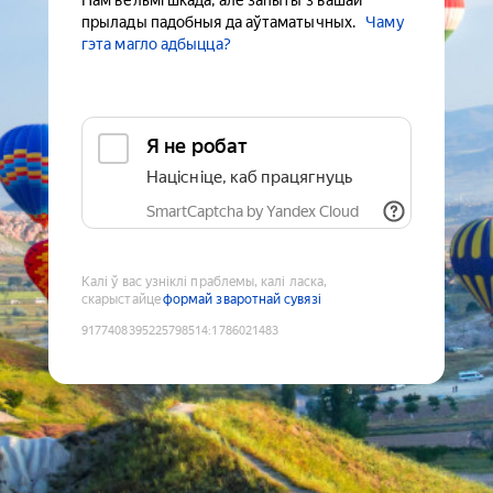
Нам вельмі шкада, але запыты з вашай
прылады падобныя да аўтаматычных.
Чаму
гэта магло адбыцца?
Я не робат
Націсніце, каб працягнуць
SmartCaptcha by Yandex Cloud
Калі ў вас узніклі праблемы, калі ласка,
скарыстайце
формай зваротнай сувязі
9177408395225798514
:
1786021483