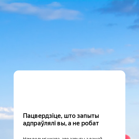
Пацвердзіце, што запыты
адпраўлялі вы, а не робат