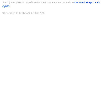
Калі ў вас узніклі праблемы, калі ласка, скарыстайце
формай зваротнай
сувязі
9179798344942412579
:
1786057096