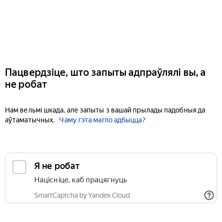
Пацвердзіце, што запыты адпраўлялі вы, а
не робат
Нам вельмі шкада, але запыты з вашай прылады падобныя да
аўтаматычных.
Чаму гэта магло адбыцца?
Я не робат
Націсніце, каб працягнуць
SmartCaptcha by Yandex Cloud