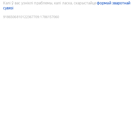
Калі ў вас узніклі праблемы, калі ласка, скарыстайце
формай зваротнай
сувязі
9186506810122367709
:
1786157060