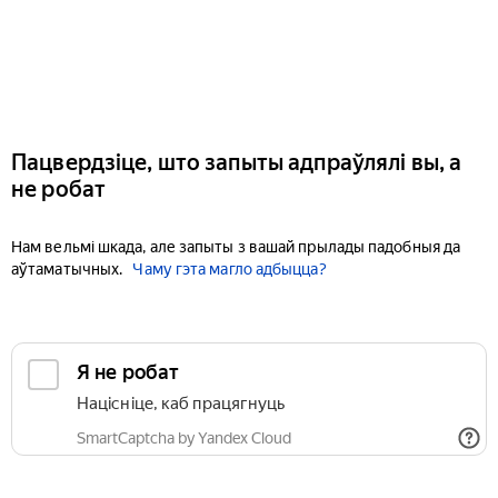
Пацвердзіце, што запыты адпраўлялі вы, а
не робат
Нам вельмі шкада, але запыты з вашай прылады падобныя да
аўтаматычных.
Чаму гэта магло адбыцца?
Я не робат
Націсніце, каб працягнуць
SmartCaptcha by Yandex Cloud