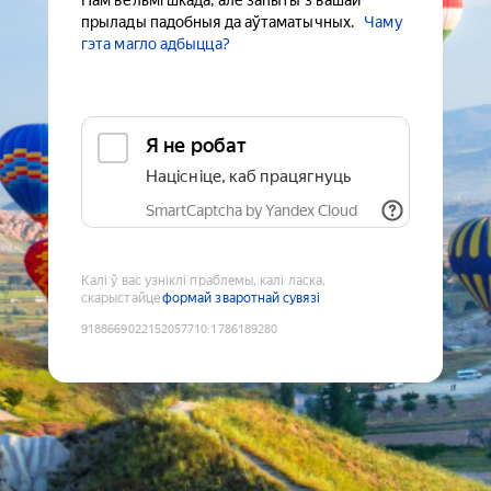
Нам вельмі шкада, але запыты з вашай
прылады падобныя да аўтаматычных.
Чаму
гэта магло адбыцца?
Я не робат
Націсніце, каб працягнуць
SmartCaptcha by Yandex Cloud
Калі ў вас узніклі праблемы, калі ласка,
скарыстайце
формай зваротнай сувязі
9188669022152057710
:
1786189280