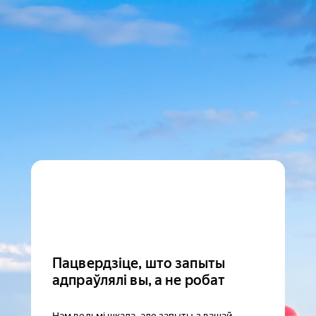
Пацвердзіце, што запыты
адпраўлялі вы, а не робат