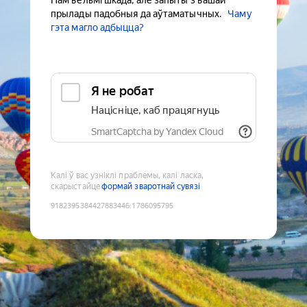
Нам вельмі шкада, але запыты з вашай
прылады падобныя да аўтаматычных.
Чаму
гэта магло адбыцца?
Я не робат
Націсніце, каб працягнуць
SmartCaptcha by Yandex Cloud
Калі ў вас узніклі праблемы, калі ласка,
скарыстайце
формай зваротнай сувязі
9182395384427883446
:
1786095795