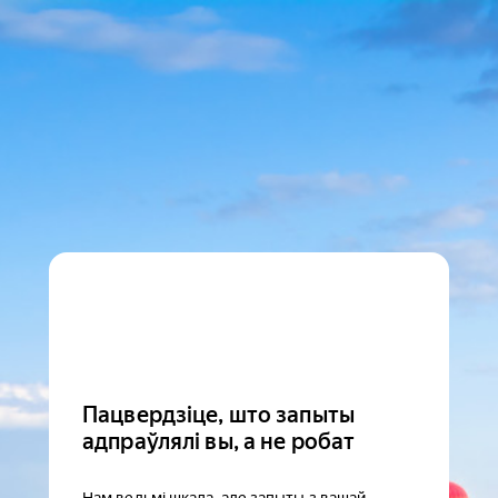
Пацвердзіце, што запыты
адпраўлялі вы, а не робат