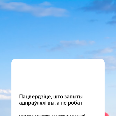
Пацвердзіце, што запыты
адпраўлялі вы, а не робат