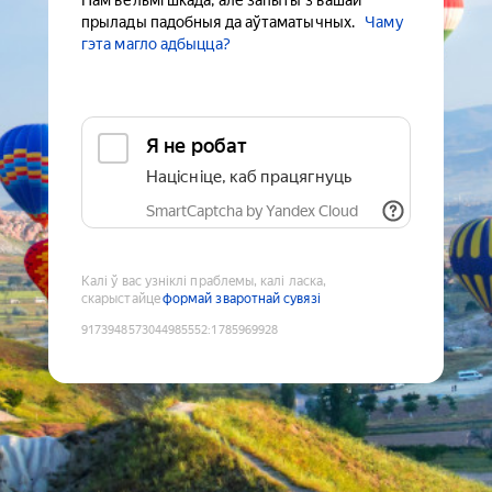
Нам вельмі шкада, але запыты з вашай
прылады падобныя да аўтаматычных.
Чаму
гэта магло адбыцца?
Я не робат
Націсніце, каб працягнуць
SmartCaptcha by Yandex Cloud
Калі ў вас узніклі праблемы, калі ласка,
скарыстайце
формай зваротнай сувязі
9173948573044985552
:
1785969928