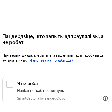
Пацвердзіце, што запыты адпраўлялі вы, а
не робат
Нам вельмі шкада, але запыты з вашай прылады падобныя да
аўтаматычных.
Чаму гэта магло адбыцца?
Я не робат
Націсніце, каб працягнуць
SmartCaptcha by Yandex Cloud