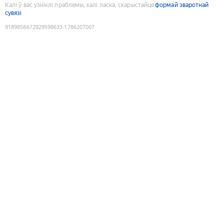
Калі ў вас узніклі праблемы, калі ласка, скарыстайце
формай зваротнай
сувязі
9189858672929598633
:
1786207007