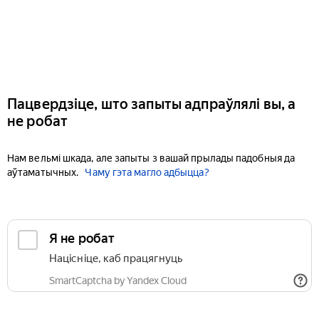
Пацвердзіце, што запыты адпраўлялі вы, а
не робат
Нам вельмі шкада, але запыты з вашай прылады падобныя да
аўтаматычных.
Чаму гэта магло адбыцца?
Я не робат
Націсніце, каб працягнуць
SmartCaptcha by Yandex Cloud