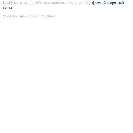
Калі ў вас узніклі праблемы, калі ласка, скарыстайце
формай зваротнай
сувязі
9175594255465212086
:
1785994450