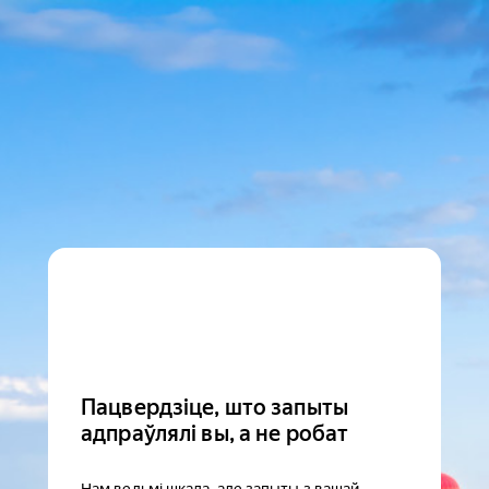
Пацвердзіце, што запыты
адпраўлялі вы, а не робат