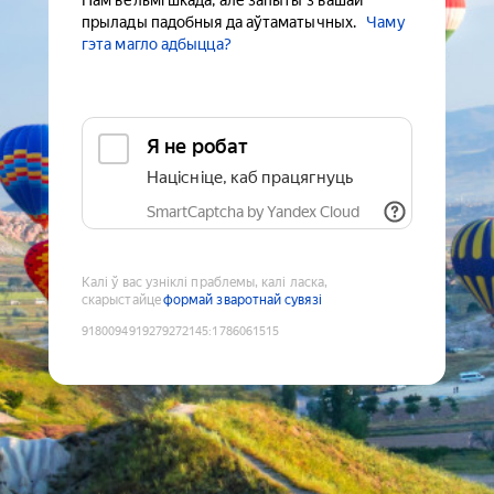
Нам вельмі шкада, але запыты з вашай
прылады падобныя да аўтаматычных.
Чаму
гэта магло адбыцца?
Я не робат
Націсніце, каб працягнуць
SmartCaptcha by Yandex Cloud
Калі ў вас узніклі праблемы, калі ласка,
скарыстайце
формай зваротнай сувязі
9180094919279272145
:
1786061515