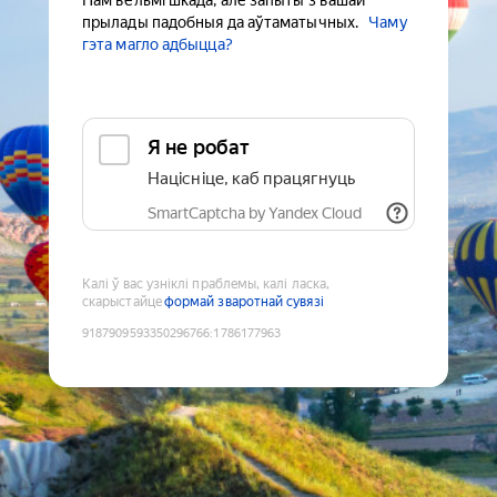
Нам вельмі шкада, але запыты з вашай
прылады падобныя да аўтаматычных.
Чаму
гэта магло адбыцца?
Я не робат
Націсніце, каб працягнуць
SmartCaptcha by Yandex Cloud
Калі ў вас узніклі праблемы, калі ласка,
скарыстайце
формай зваротнай сувязі
9187909593350296766
:
1786177963