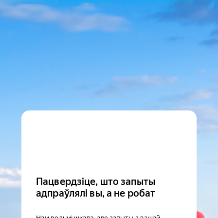
Пацвердзіце, што запыты
адпраўлялі вы, а не робат