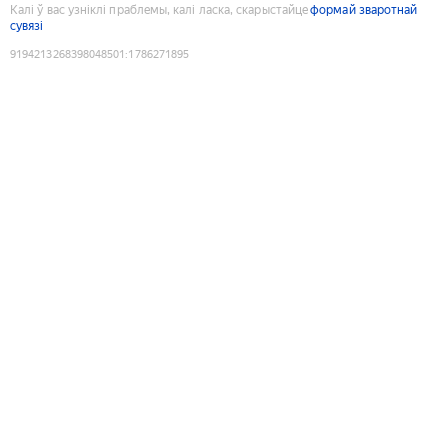
Калі ў вас узніклі праблемы, калі ласка, скарыстайце
формай зваротнай
сувязі
9194213268398048501
:
1786271895