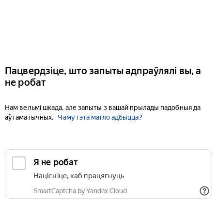
Пацвердзіце, што запыты адпраўлялі вы, а
не робат
Нам вельмі шкада, але запыты з вашай прылады падобныя да
аўтаматычных.
Чаму гэта магло адбыцца?
Я не робат
Націсніце, каб працягнуць
SmartCaptcha by Yandex Cloud