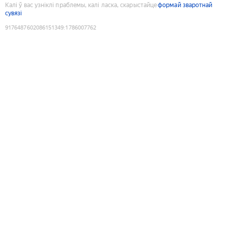
Калі ў вас узніклі праблемы, калі ласка, скарыстайце
формай зваротнай
сувязі
9176487602086151349
:
1786007762