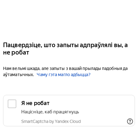
Пацвердзіце, што запыты адпраўлялі вы, а
не робат
Нам вельмі шкада, але запыты з вашай прылады падобныя да
аўтаматычных.
Чаму гэта магло адбыцца?
Я не робат
Націсніце, каб працягнуць
SmartCaptcha by Yandex Cloud