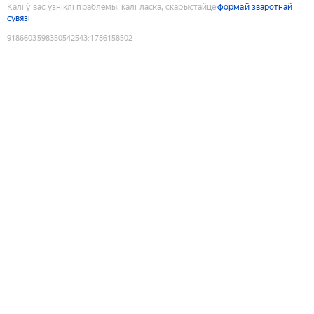
Калі ў вас узніклі праблемы, калі ласка, скарыстайце
формай зваротнай
сувязі
9186603598350542543
:
1786158502