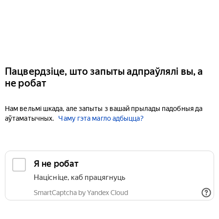
Пацвердзіце, што запыты адпраўлялі вы, а
не робат
Нам вельмі шкада, але запыты з вашай прылады падобныя да
аўтаматычных.
Чаму гэта магло адбыцца?
Я не робат
Націсніце, каб працягнуць
SmartCaptcha by Yandex Cloud