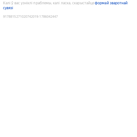
Калі ў вас узніклі праблемы, калі ласка, скарыстайце
формай зваротнай
сувязі
9178815271020742019
:
1786042447