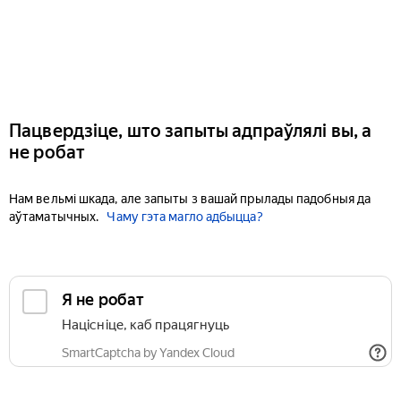
Пацвердзіце, што запыты адпраўлялі вы, а
не робат
Нам вельмі шкада, але запыты з вашай прылады падобныя да
аўтаматычных.
Чаму гэта магло адбыцца?
Я не робат
Націсніце, каб працягнуць
SmartCaptcha by Yandex Cloud