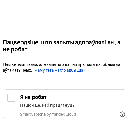
Пацвердзіце, што запыты адпраўлялі вы, а
не робат
Нам вельмі шкада, але запыты з вашай прылады падобныя да
аўтаматычных.
Чаму гэта магло адбыцца?
Я не робат
Націсніце, каб працягнуць
SmartCaptcha by Yandex Cloud