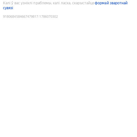
Калі ў вас узніклі праблемы, калі ласка, скарыстайце
формай зваротнай
сувязі
9180684584667479817
:
1786070302