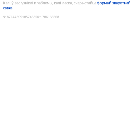
Калі ў вас узніклі праблемы, калі ласка, скарыстайце
формай зваротнай
сувязі
9187144899185746350
:
1786166568