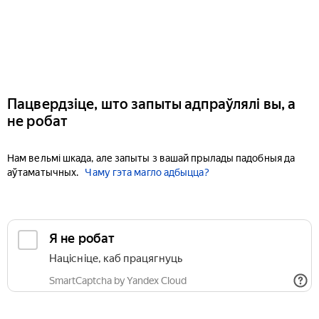
Пацвердзіце, што запыты адпраўлялі вы, а
не робат
Нам вельмі шкада, але запыты з вашай прылады падобныя да
аўтаматычных.
Чаму гэта магло адбыцца?
Я не робат
Націсніце, каб працягнуць
SmartCaptcha by Yandex Cloud