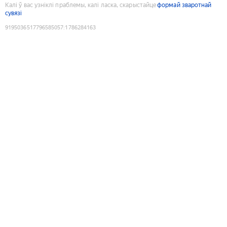
Калі ў вас узніклі праблемы, калі ласка, скарыстайце
формай зваротнай
сувязі
9195036517796585057
:
1786284163