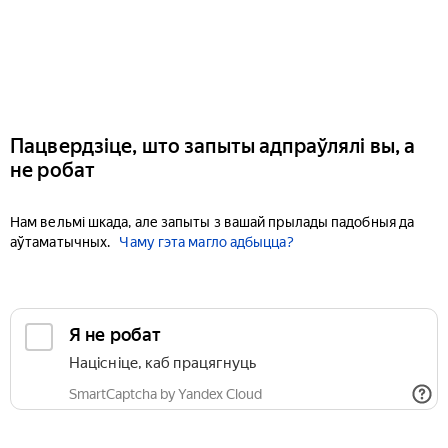
Пацвердзіце, што запыты адпраўлялі вы, а
не робат
Нам вельмі шкада, але запыты з вашай прылады падобныя да
аўтаматычных.
Чаму гэта магло адбыцца?
Я не робат
Націсніце, каб працягнуць
SmartCaptcha by Yandex Cloud