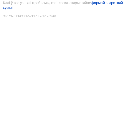
Калі ў вас узніклі праблемы, калі ласка, скарыстайце
формай зваротнай
сувязі
9187975114956652117
:
1786178940