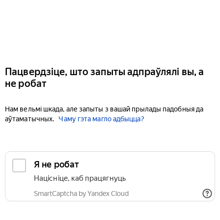
Пацвердзіце, што запыты адпраўлялі вы, а
не робат
Нам вельмі шкада, але запыты з вашай прылады падобныя да
аўтаматычных.
Чаму гэта магло адбыцца?
Я не робат
Націсніце, каб працягнуць
SmartCaptcha by Yandex Cloud