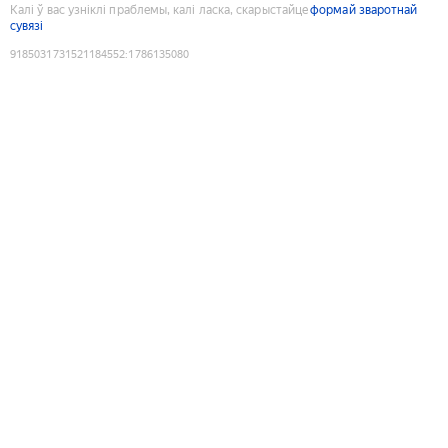
Калі ў вас узніклі праблемы, калі ласка, скарыстайце
формай зваротнай
сувязі
9185031731521184552
:
1786135080