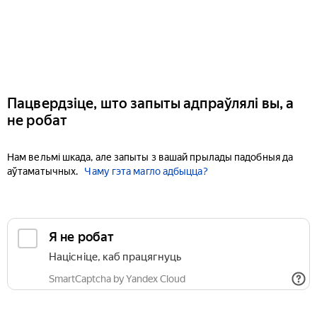
Пацвердзіце, што запыты адпраўлялі вы, а
не робат
Нам вельмі шкада, але запыты з вашай прылады падобныя да
аўтаматычных.
Чаму гэта магло адбыцца?
Я не робат
Націсніце, каб працягнуць
SmartCaptcha by Yandex Cloud